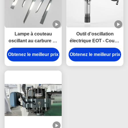
Lampe à couteau
Outil d'oscillation
oscillant au carbure de
électrique EOT - Coupe
tungstène pour
de haute précision avec
Obtenez le meilleur prix
découpeuses
une durabilité de qualité
Obtenez le meilleur prix
numériques CNC avec
industrielle et une
coupe multicouche et
chaleur et un frottement
garantie à vie
minimaux pour les
tissus de prépreg