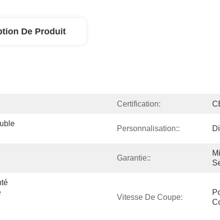
ption De Produit
Certification:
C
ble 
Personnalisation::
Di
Mi
Garantie::
Se
té 
 
Po
Vitesse De Coupe:
C