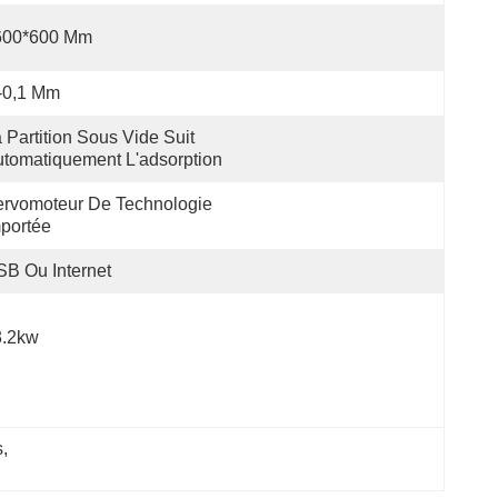
600*600 Mm
-0,1 Mm
 Partition Sous Vide Suit 
tomatiquement L'adsorption
rvomoteur De Technologie 
portée
B Ou Internet
3.2kw
s
, 