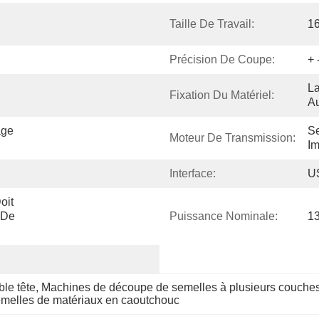
Taille De Travail:
1
Précision De Coupe:
+ 
La
Fixation Du Matériel:
Au
ge 
Se
Moteur De Transmission:
Im
Interface:
US
it 
De 
Puissance Nominale:
1
le tête
, 
Machines de découpe de semelles à plusieurs couche
melles de matériaux en caoutchouc