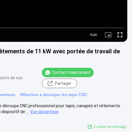
Auto
Picture-
Fullscre
in-
Picture
tements de 11 kW avec portée de travail de
Contact maintenant
oints de vue
Partager
vertures
#
Machine à découper les tapis CNC
 découpe CNC professionnel pour tapis, canapés et vêtements
spositif de ...
Vue davantage
Laissez un message.