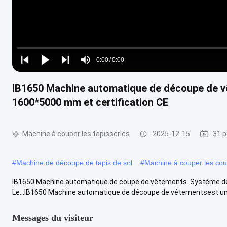
Loaded
:
0%
0:00
/
0:00
Play
Play
Play
Mute
Current
Duration
next
next
IB1650 Machine automatique de découpe de vê
Time
1600*5000 mm et certification CE
Machine à couper les tapisseries
2025-12-15
31 p
#
Machine de découpe de tapis de sol
#
Machine à couper les cou
IB1650 Machine automatique de coupe de vêtements. Système de
Le...IB1650 Machine automatique de découpe de vêtementsest un di
Messages du visiteur