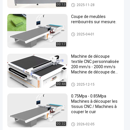
mm*2500 mm pour tapis
Machine de découpe d'intérieu
00:13
2025-11-28
de sol automobile
r automobile
Coupe de meubles
rembourrés sur mesure.
Machine à couper les tapisseri
2025-04-01
en
es
00:17
Machine de découpe
textile CNC personnalisée
200 mm/s - 2000 mm/s
Machine de découpe de
tissus de vêtements
Machine à couper les tapisseri
00:44
2025-12-15
es
0.75Mpa - 0.85Mpa
Machines à découper les
tissus CNC / Machines à
couper le cuir
Machine à couper les tapisseri
00:32
2026-02-05
es