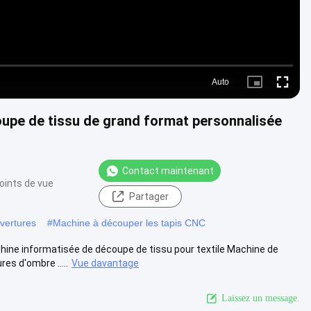
Auto
Picture-
Fullscre
in-
Picture
upe de tissu de grand format personnalisée
Contact maintenant
oints de vue
Partager
vertures
#
Machine à découper les tapis CNC
ne informatisée de découpe de tissu pour textile Machine de
es d'ombre .....
Vue davantage
Laissez un message.