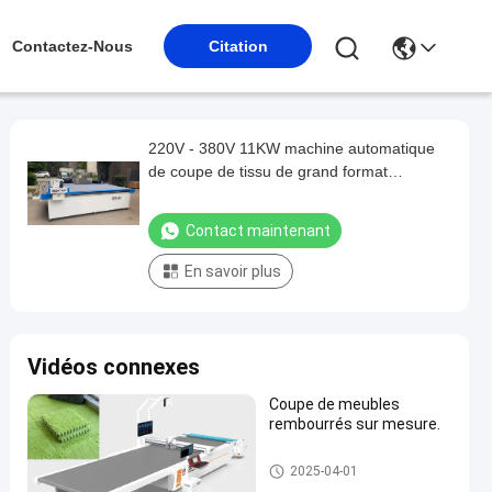
Contactez-Nous
Citation
220V - 380V 11KW machine automatique
de coupe de tissu de grand format
personnalisée pour les structures d'ombre
extérieures
Contact maintenant
En savoir plus
Vidéos connexes
Coupe de meubles
rembourrés sur mesure.
Machine à couper les tapisseri
2025-04-01
es