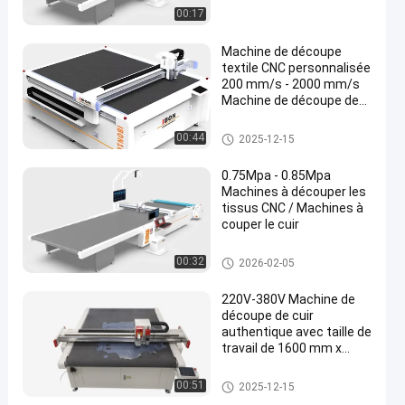
00:17
Machine de découpe
textile CNC personnalisée
200 mm/s - 2000 mm/s
Machine de découpe de
en
tissus de vêtements
Machine à couper les tapisseri
00:44
2025-12-15
es
0.75Mpa - 0.85Mpa
Machines à découper les
tissus CNC / Machines à
couper le cuir
Machine à couper les tapisseri
00:32
2026-02-05
es
220V-380V Machine de
découpe de cuir
authentique avec taille de
travail de 1600 mm x
2500 mm et
reconnaissance de
découpeuse en cuir
00:51
2025-12-15
caméra haute résolution