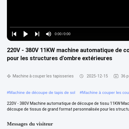
Loaded
:
0%
0:00
/
0:00
Play
Play
Play
Mute
Current
Duration
next
next
220V - 380V 11KW machine automatique de co
Time
pour les structures d'ombre extérieures
Machine à couper les tapisseries
2025-12-15
36 p
#
Machine de découpe de tapis de sol
#
Machine à couper les cou
220V - 380V Machine automatique de découpe de tissu 11KW Machi
découpe de tissus de grand format personnalisée pour les structur
Messages du visiteur