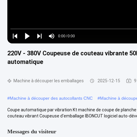
Loaded
:
0%
0:00
/
0:00
Play
Play
Play
Mute
Current
Duration
next
next
220V - 380V Coupeuse de couteau vibrante 50
Time
automatique
Machine à découper les emballages
2025-12-15
9
#
Machine à découper des autocollants CNC
#
Machine à découpe
Coupe automatique par vibration Kt machine de coupe de planche 
couteau vibrant Coupeuse d'emballage IBONCUT logiciel auto-dével
Messages du visiteur