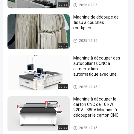
Machine à découper les emball
00:38
2026-02-06
ages
Machine de découpe de
tissu à couches
multiples.
en
Machine à découper les emball
2025-12-15
ages
00:45
Machine à découper des
autocollants CNC à
alimentation
automatique avec une
puissance de 10 kW et
une précision de ± 0,1
Machine à découper les emball
00:35
2025-12-15
mm pour l'emballage
ages
Machine à découper le
carton CNC de 10 kW
220V - 380V Machine à
découper le carton CNC
Machine à découper les emball
00:38
2025-12-15
ages