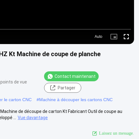
Auto
Picture-
Fullscre
in-
Picture
HZ Kt Machine de coupe de planche
Contact maintenant
 points de vue
Partager
r le carton CNC
#
Machine à découper les cartons CNC
Machine de découpe de carton Kt Fabricant Outil de coupe au
oppé ...
Vue davantage
Laissez un message.