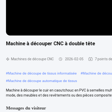
Machine à découper CNC à double tête
Machines de découpe CNC
2026-02-05
7 points d
#
Machine de découpe de tissus informatisée
#
Machine de décou
#
Machine de découpe automatique de tissus
Machine à découper le cuir en caoutchouc en PVC à semelles mul
mode, des meubles et des revêtements ou des pièces composites,
Messages du visiteur