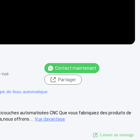
Contact maintenant
e vue
Partager
pe de tissu automatique
ticouches automatisées CNC Que vous fabriquiez des produits de
nous offrons ...
Vue davantage
Laissez un message.