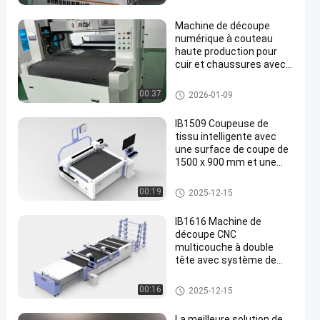
Machine de découpe
numérique à couteau
haute production pour
cuir et chaussures avec
une zone de coupe de
1600 x 600 mm
Machines de découpe CNC
00:37
2026-01-09
IB1509 Coupeuse de
tissu intelligente avec
une surface de coupe de
1500 x 900 mm et une
précision de
positionnement de ± 0,01
Machines de découpe CNC
00:19
2025-12-15
mm pour la coupe de
motifs de chaussures
IB1616 Machine de
découpe CNC
multicouche à double
tête avec système de
positionnement visuel HD
pour cuir et tissu
Machines de découpe CNC
00:16
2025-12-15
La meilleure solution de