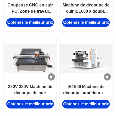
Coupeuse CNC en cuir
Machine de découpe de
PU. Zone de travail
cuir IB1660 à double
personnalisée. Machine
tête | Coupe-cuir CNC
Obtenez le meilleur prix
Obtenez le meilleur prix
de coupe industrielle
automatique en cuir
220V-380V.
véritable
220V-380V Machine de
IB1606 Machine de
découpe de cuir
découpe supérieure de
authentique avec taille
chaussures avec zone
Obtenez le meilleur prix
Obtenez le meilleur prix
de travail de 1600 mm x
de travail de 1600*600
2500 mm et
mm et couteau oscillant