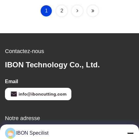
reconnaissance de
pour découpe
caméra haute résolution
multicouche
1
2
Contactez-nous
IBON Technology Co., Ltd.
Email
info@iboncutting.com
Notre adresse
Adresse
IBON Specilist
Le bâtiment 5, n° 212, rue Liaofu, ville de Liaobu, Dongguan,