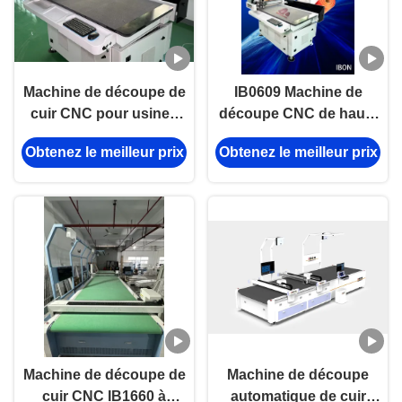
Machine de découpe de
IB0609 Machine de
cuir CNC pour usines
découpe CNC de haute
de chaussures
précision avec zone de
Obtenez le meilleur prix
Obtenez le meilleur prix
découpe de 600*900
mm et fixation du
matériau à partition
sous vide
Machine de découpe de
Machine de découpe
cuir CNC IB1660 à
automatique de cuir