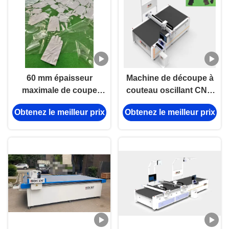
60 mm épaisseur
Machine de découpe à
maximale de coupe
couteau oscillant CNC
Machine de découpe de
personnalisée de 50 Hz
Obtenez le meilleur prix
Obtenez le meilleur prix
cuir CNC avec 2200
avec 1600 mm x 2500
mm/s Vitesse et
mm Taille de travail pour
précision ± 0,1 mm
le cuir