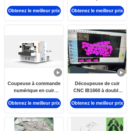
double tête avec une
machine de découpe
Obtenez le meilleur prix
Obtenez le meilleur prix
plage de découpe de
non métallique
1600 mm x 6000 mm et
une haute précision
pour le cuir véritable
Coupeuse à commande
Découpeuse de cuir
numérique en cuir
CNC IB1660 à double
naturel IB1606
tête avec une plage de
Obtenez le meilleur prix
Obtenez le meilleur prix
coupe de 1600 mm x
6000 mm et une haute
précision pour le cuir
véritable