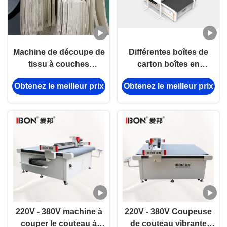
Machine de découpe de
Différentes boîtes de
tissu à couches
carton boîtes en
multiples.
plastique machine de
Obtenez le meilleur prix
Obtenez le meilleur prix
découpe numérique
pour la publicité et
l'industrie de
l'emballage
220V - 380V machine à
220V - 380V Coupeuse
couper le couteau à
de couteau vibrante