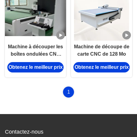
Machine à découper les
Machine de découpe de
boîtes ondulées CNC
carte CNC de 128 Mo
avec couteau, outils de
Obtenez le meilleur prix
Obtenez le meilleur prix
coupe et de pliage.
1
Contactez-nous