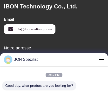
IBON Technology Co., Ltd.
Email
info@iboncutting.com
Notre adresse
Adresse
IBON Specilist
Le bâtiment 5, n° 212, rue Liaofu, ville de Liaobu, Dongguan,
Guangdong, République populaire de Chine
2:12 PM
Téléphone
86--13925852182
Good day, what product are you looking for?