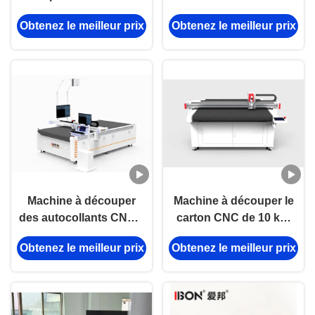
oscillation CNC avec
50HZ Kt Machine de
Obtenez le meilleur prix
Obtenez le meilleur prix
dispositif d'alimentation
coupe de planche
automatique
automatique
Machine à découper
Machine à découper le
des autocollants CNC à
carton CNC de 10 kW
alimentation
220V - 380V Machine à
Obtenez le meilleur prix
Obtenez le meilleur prix
automatique avec une
découper le carton CNC
puissance de 10 kW et
une précision de ± 0,1
mm pour l'emballage